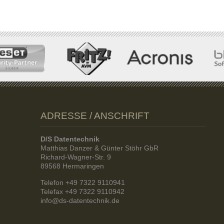
ADRESSE / ANSCHRIFT
D/S Datentechnik
Matthias Danzer & Günter Stöhr GbR
Richard-Wagner-Str. 9
89568 Hermaringen
Telefon +49 7322 9110941
Telefax +49 7322 9110942
info@ds-datentechnik.de