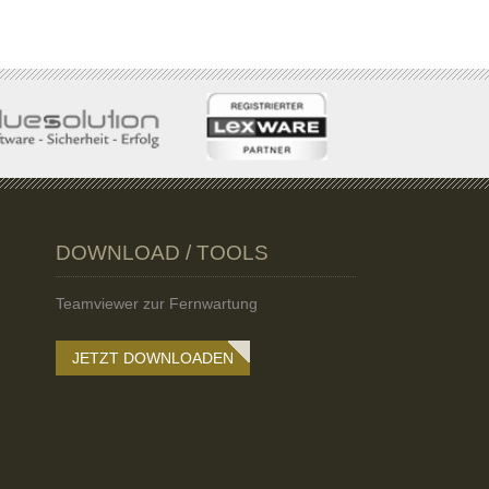
DOWNLOAD / TOOLS
Teamviewer zur Fernwartung
JETZT DOWNLOADEN