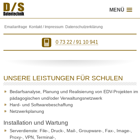
MENÜ
Inhalt direkt anspringen
Hauptmenü anspringen
Emailanfrage
Kontakt / Impressum
Datenschutzerklärung
0 73 22 / 91 10 941
UNSERE LEISTUNGEN FÜR SCHULEN
Bedarfsanalyse, Planung und Realisierung von EDV-Projekten im
pädagogischen und/oder Verwaltungsnetzwerk
Hard- und Softwarebeschaffung
Netzwerkplanung
Installation und Wartung
Serverdienste: File-, Druck-, Mail-, Groupware-, Fax-, Image-,
Proxy-, VPN, Terminal-,